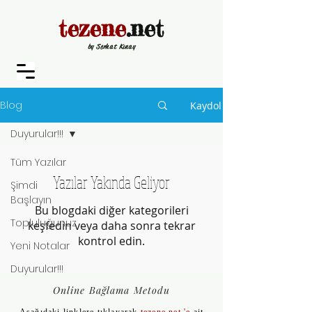
tezene
.net
by Serhat Kınay
Blog
Kaydol
Duyurular!!!
Tüm Yazılar
Yazılar Yakında Geliyor
Şimdi
Başlayın
Bu blogdaki diğer kategorileri
Topluluğunuz
keşfedin veya daha sonra tekrar
kontrol edin.
Yeni Notalar
Duyurular!!!
Online Bağlama Metodu